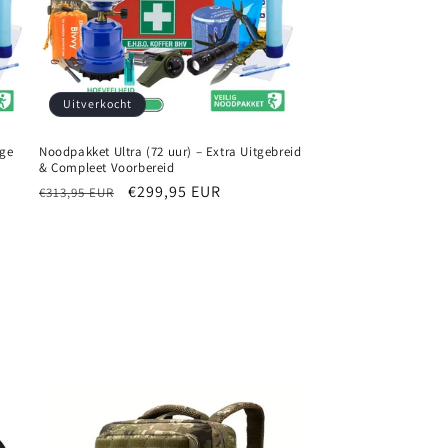
Uitverkocht
ige
Noodpakket Ultra (72 uur) – Extra Uitgebreid
& Compleet Voorbereid
Normale
Aanbiedingsprijs
€299,95 EUR
€313,95 EUR
prijs