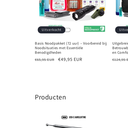
Uitverkocht
Uitv
Basis Noodpakket (72 uur) – Voorbereid bij
Uitgebrei
Noodsituaties met Essentiële
Betrouwb
Benodigdheden
en Comfo
Normale
Aanbiedingsprijs
€49,95 EUR
Normal
€65,95 EUR
€124,95 
prijs
prijs
Producten