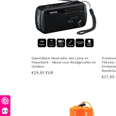
Opwindbare Noodradio met Lamp en
Overlevin
Powerbank – Ideaal voor Noodgevallen en
Filtratie
Outdoor
Drinkwat
Noodsitu
Normale
€29,95 EUR
Normal
€17,95
prijs
prijs
8,0