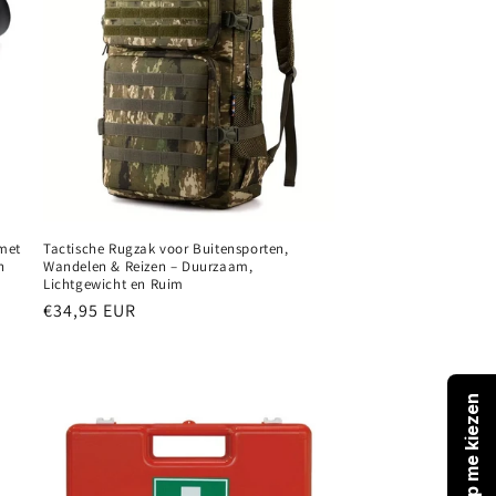
 met
Tactische Rugzak voor Buitensporten,
n
Wandelen & Reizen – Duurzaam,
Lichtgewicht en Ruim
Normale
€34,95 EUR
prijs
Help me kiezen