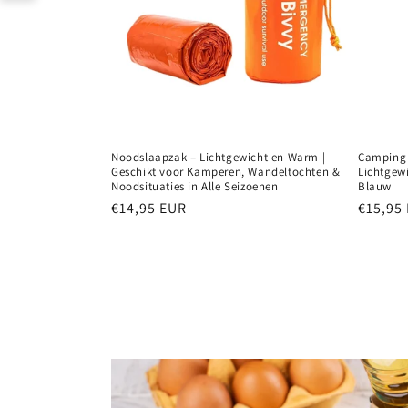
Noodslaapzak – Lichtgewicht en Warm |
Camping 
Geschikt voor Kamperen, Wandeltochten &
Lichtgew
Noodsituaties in Alle Seizoenen
Blauw
Normale
€14,95 EUR
Normal
€15,95
prijs
prijs