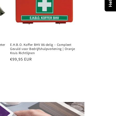
eter
E.H.B.O. Koffer BHV 86-delig – Compleet
Gevuld voor Bedrijfshulpverlening | Oranje
Kruis Richtlijnen
Normale
€99,95 EUR
prijs