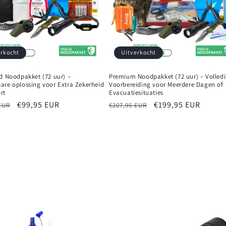
erkocht
Uitverkocht
d Noodpakket (72 uur) –
Premium Noodpakket (72 uur) – Volled
are oplossing voor Extra Zekerheid
Voorbereiding voor Meerdere Dagen of
rt
Evacuatiesituaties
e
Aanbiedingsprijs
€99,95 EUR
Normale
Aanbiedingsprijs
€199,95 EUR
EUR
€207,95 EUR
prijs