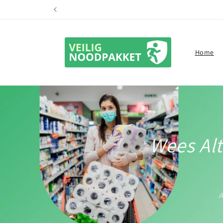
Meteen
naar de
content
Home
Wees Alt
A