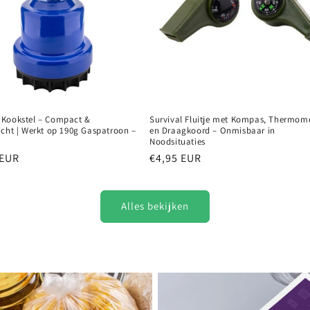
Kookstel – Compact &
Survival Fluitje met Kompas, Thermom
icht | Werkt op 190g Gaspatroon –
en Draagkoord – Onmisbaar in
Noodsituaties
e
 EUR
Normale
€4,95 EUR
prijs
Alles bekijken