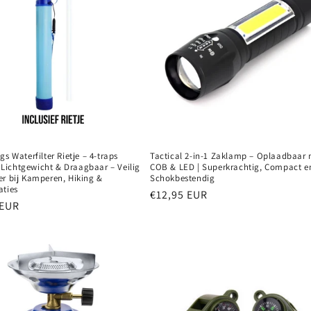
gs Waterfilter Rietje – 4-traps
Tactical 2-in-1 Zaklamp – Oplaadbaar
 | Lichtgewicht & Draagbaar – Veilig
COB & LED | Superkrachtig, Compact e
er bij Kamperen, Hiking &
Schokbestendig
aties
Normale
€12,95 EUR
e
 EUR
prijs