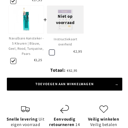
Niet op
+
voorraad
Navulbare Aansteker -
Instructiekaart
5 Kleuren | Blauw,
overheid
Geel, Rood, Turquoise,
€2,95
Paars
€1,25
Totaal:
€62,95
TOEVOEGEN AAN WINKELWAGEN
Snelle levering
Uit
Eenvoudig
Veilig winkelen
eigen voorraad
retourneren
14
Veilig betalen