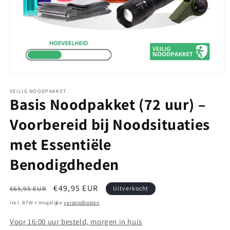
Media
1
openen
VEILIG NOODPAKKET
Basis Noodpakket (72 uur) –
in
modaal
Voorbereid bij Noodsituaties
met Essentiële
Benodigdheden
Normale
Aanbiedingsprijs
€49,95 EUR
€65,95 EUR
Uitverkocht
prijs
Incl. BTW + mogelijke
verzendkosten
Voor 16:00 uur besteld, morgen in huis