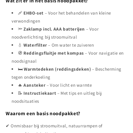
Wat zit er in het basis noodpakket?
🩹
EHBO-set
– Voor het behandelen van kleine
verwondingen
🔦
Zaklamp incl. AAA batterijen
– Voor
noodverlichting bij stroomuitval
💧
Waterfilter
– Om water te zuiveren
🧭
Reddingsfluitje met kompas
– Voor navigatie en
noodsignaal
🛏️
Warmtedeken (reddingsdeken)
– Bescherming
tegen onderkoeling
🔥
Aansteker
– Voor licht en warmte
📝
Instructiekaart
– Met tips en uitleg bij
noodsituaties
Waarom een basis noodpakket?
✔ Onmisbaar bij stroomuitval, natuurrampen of