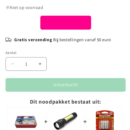
Niet op voorraad
Gratis verzending
Bij bestellingen vanaf 50 euro
Aantal
Aantal
Aantal
verlagen
verhogen
voor
voor
Basis
Basis
Uitverkocht
Noodpakket
Noodpakket
(72
(72
Dit noodpakket bestaat uit:
uur)
uur)
–
–
Voorbereid
Voorbereid
+
+
bij
bij
Noodsituaties
Noodsituaties